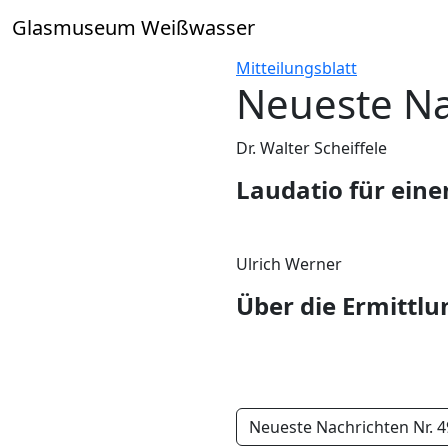
Skip
Glasmuseum Weißwasser
to
content
Mitteilungsblatt
Neueste Na
Dr. Walter Scheiffele
Laudatio für eine
Ulrich Werner
Über die Ermittlu
Neueste Nachrichten Nr. 4