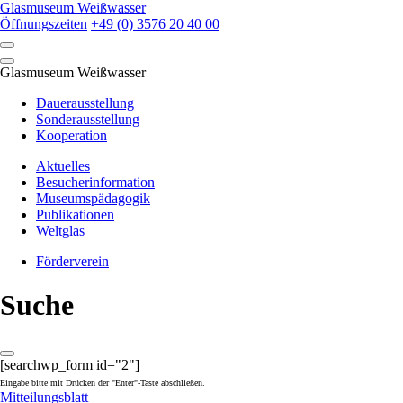
Skip
Glasmuseum Weißwasser
to
Öffnungszeiten
+49 (0) 3576 20 40 00
content
Glasmuseum Weißwasser
Dauerausstellung
Sonderausstellung
Kooperation
Aktuelles
Besucherinformation
Museumspädagogik
Publikationen
Weltglas
Förderverein
Suche
[searchwp_form id="2"]
Eingabe bitte mit Drücken der "Enter"-Taste abschließen.
Mitteilungsblatt