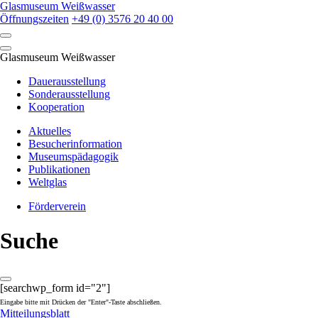
Skip
Glasmuseum Weißwasser
to
Öffnungszeiten
+49 (0) 3576 20 40 00
content
Glasmuseum Weißwasser
Dauerausstellung
Sonderausstellung
Kooperation
Aktuelles
Besucherinformation
Museumspädagogik
Publikationen
Weltglas
Förderverein
Suche
[searchwp_form id="2"]
Eingabe bitte mit Drücken der "Enter"-Taste abschließen.
Mitteilungsblatt