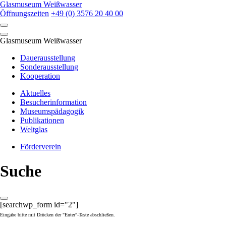
Skip
Glasmuseum Weißwasser
to
Öffnungszeiten
+49 (0) 3576 20 40 00
content
Glasmuseum Weißwasser
Dauerausstellung
Sonderausstellung
Kooperation
Aktuelles
Besucherinformation
Museumspädagogik
Publikationen
Weltglas
Förderverein
Suche
[searchwp_form id="2"]
Eingabe bitte mit Drücken der "Enter"-Taste abschließen.