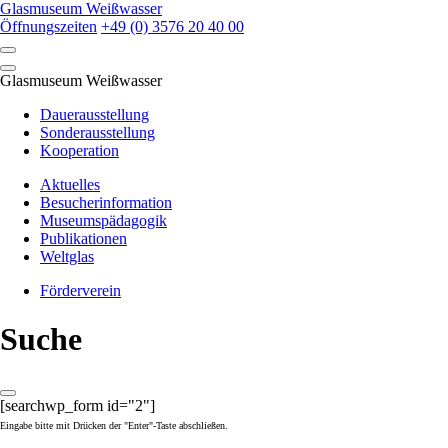
Skip
Glasmuseum Weißwasser
to
Öffnungszeiten
+49 (0) 3576 20 40 00
content
Glasmuseum Weißwasser
Dauerausstellung
Sonderausstellung
Kooperation
Aktuelles
Besucherinformation
Museumspädagogik
Publikationen
Weltglas
Förderverein
Suche
[searchwp_form id="2"]
Eingabe bitte mit Drücken der "Enter"-Taste abschließen.