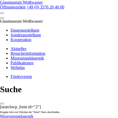
Skip
Glasmuseum Weißwasser
to
Öffnungszeiten
+49 (0) 3576 20 40 00
content
Glasmuseum Weißwasser
Dauerausstellung
Sonderausstellung
Kooperation
Aktuelles
Besucherinformation
Museumspädagogik
Publikationen
Weltglas
Förderverein
Suche
[searchwp_form id="2"]
Eingabe bitte mit Drücken der "Enter"-Taste abschließen.
Museumspädagogik