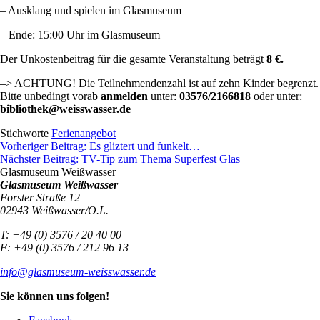
– Ausklang und spielen im Glasmuseum
– Ende: 15:00 Uhr im Glasmuseum
Der Unkostenbeitrag für die gesamte Veranstaltung beträgt
8 €.
–> ACHTUNG! Die Teilnehmendenzahl ist auf zehn Kinder begrenzt.
Bitte unbedingt vorab
anmelden
unter:
03576/2166818
oder unter:
bibliothek@weisswasser.de
Stichworte
Ferienangebot
Beitragsnavigation
Vorheriger Beitrag:
Es gliztert und funkelt…
Nächster Beitrag:
TV-Tip zum Thema Superfest Glas
Glasmuseum Weißwasser
Glasmuseum Weißwasser
Forster Straße 12
02943 Weißwasser/O.L.
T: +49 (0) 3576 / 20 40 00
F: +49 (0) 3576 / 212 96 13
info@glasmuseum-weisswasser.de
Sie können uns folgen!