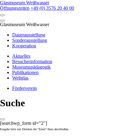
Skip
Glasmuseum Weißwasser
to
Öffnungszeiten
+49 (0) 3576 20 40 00
content
Glasmuseum Weißwasser
Dauerausstellung
Sonderausstellung
Kooperation
Aktuelles
Besucherinformation
Museumspädagogik
Publikationen
Weltglas
Förderverein
Suche
[searchwp_form id="2"]
Eingabe bitte mit Drücken der "Enter"-Taste abschließen.