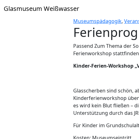
Skip
Glasmuseum Weißwasser
to
content
Museumspädagogik
,
Veran
Ferienpro
Passend Zum Thema der So
Ferienworkshop stattfinden
Kinder-Ferien-Workshop „V
Glasscherben sind schön, ab
Kinderferienworkshop üben 
es wird kein Blut fließen –
Unterstützung durch das JR
Für Kinder im Grundschulal
Kosten: Museumseintritt