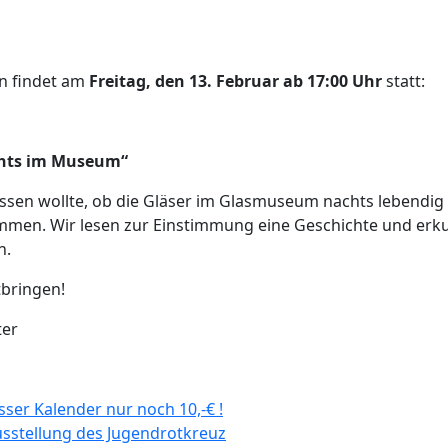
on findet am
Freitag, den 13. Februar ab 17:00 Uhr
statt:
chts im Museum“
sen wollte, ob die Gläser im Glasmuseum nachts lebendig 
en. Wir lesen zur Einstimmung eine Geschichte und erk
n.
tbringen!
ter
ation
ser Kalender nur noch 10,-€ !
stellung des Jugendrotkreuz