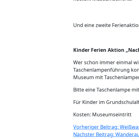
Und eine zweite Ferienakti
Kinder Ferien Aktion „Na
Wer schon immer einmal wis
Taschenlampenführung komm
Museum mit Taschenlampe
Bitte eine Taschenlampe mi
Für Kinder im Grundschulal
Kosten: Museumseintritt
Beitragsnavig
Vorheriger Beitrag:
Weißwas
Nächster Beitrag:
Wanderaus